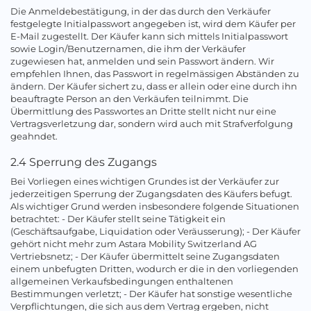
Die Anmeldebestätigung, in der das durch den Verkäufer
festgelegte Initialpasswort angegeben ist, wird dem Käufer per
E-Mail zugestellt. Der Käufer kann sich mittels Initialpasswort
sowie Login/Benutzernamen, die ihm der Verkäufer
zugewiesen hat, anmelden und sein Passwort ändern. Wir
empfehlen Ihnen, das Passwort in regelmässigen Abständen zu
ändern. Der Käufer sichert zu, dass er allein oder eine durch ihn
beauftragte Person an den Verkäufen teilnimmt. Die
Übermittlung des Passwortes an Dritte stellt nicht nur eine
Vertragsverletzung dar, sondern wird auch mit Strafverfolgung
geahndet.
2.4 Sperrung des Zugangs
Bei Vorliegen eines wichtigen Grundes ist der Verkäufer zur
jederzeitigen Sperrung der Zugangsdaten des Käufers befugt.
Als wichtiger Grund werden insbesondere folgende Situationen
betrachtet: - Der Käufer stellt seine Tätigkeit ein
(Geschäftsaufgabe, Liquidation oder Veräusserung); - Der Käufer
gehört nicht mehr zum Astara Mobility Switzerland AG
Vertriebsnetz; - Der Käufer übermittelt seine Zugangsdaten
einem unbefugten Dritten, wodurch er die in den vorliegenden
allgemeinen Verkaufsbedingungen enthaltenen
Bestimmungen verletzt; - Der Käufer hat sonstige wesentliche
Verpflichtungen, die sich aus dem Vertrag ergeben, nicht