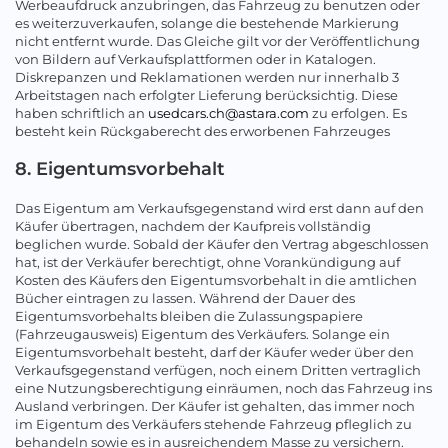
Werbeaufdruck anzubringen, das Fahrzeug zu benutzen oder
es weiterzuverkaufen, solange die bestehende Markierung
nicht entfernt wurde. Das Gleiche gilt vor der Veröffentlichung
von Bildern auf Verkaufsplattformen oder in Katalogen.
Diskrepanzen und Reklamationen werden nur innerhalb 3
Arbeitstagen nach erfolgter Lieferung berücksichtig. Diese
haben schriftlich an
usedcars.ch@astara.com
zu erfolgen. Es
besteht kein Rückgaberecht des erworbenen Fahrzeuges
8. Eigentumsvorbehalt
Das Eigentum am Verkaufsgegenstand wird erst dann auf den
Käufer übertragen, nachdem der Kaufpreis vollständig
beglichen wurde. Sobald der Käufer den Vertrag abgeschlossen
hat, ist der Verkäufer berechtigt, ohne Vorankündigung auf
Kosten des Käufers den Eigentumsvorbehalt in die amtlichen
Bücher eintragen zu lassen. Während der Dauer des
Eigentumsvorbehalts bleiben die Zulassungspapiere
(Fahrzeugausweis) Eigentum des Verkäufers. Solange ein
Eigentumsvorbehalt besteht, darf der Käufer weder über den
Verkaufsgegenstand verfügen, noch einem Dritten vertraglich
eine Nutzungsberechtigung einräumen, noch das Fahrzeug ins
Ausland verbringen. Der Käufer ist gehalten, das immer noch
im Eigentum des Verkäufers stehende Fahrzeug pfleglich zu
behandeln sowie es in ausreichendem Masse zu versichern.